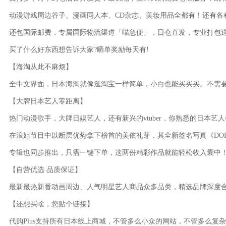
动漫游戏周边谷子、漫画同人本、CD杂志、美妆用品全都有！还有各
还包国际邮费，专属国际物流渠道「喵急便」，日仓直发，专业打包
买了什么好东西想告诉大家?晒单奖励每天有!
【海淘从此不麻烦】
全中文界面，日本海淘就像逛淘宝一样简单，小白也能买买买。不需要
【大牌日本艺人零距离】
热门动漫歌手，大牌日娱艺人，还有新兴的vtuber，你熟悉的日本艺人
在浪姐节目中以断层优势拿下榜首的美依礼芽，其全新签名写真《DOLL
专辑也同步推出，只需一键下单，这两份精彩作品就能轻松收入囊中
【自营优选 品质保证】
最新最热新番动画周边、人气明星艺人商品众多品类，精选品牌深度合
【还想买啥，您贴个链接】
代购Plus支持所有日本线上商城，不管多么小众的网站，不管多么复