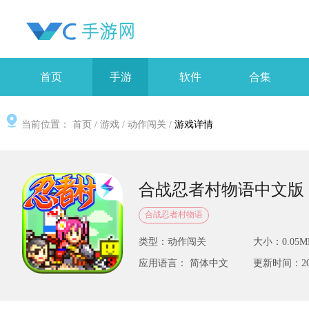
首页
手游
软件
合集
当前位置：
首页
/
游戏
/
动作闯关
/
游戏详情
合战忍者村物语中文版
合战忍者村物语
类型：动作闯关
大小：0.05M
应用语言： 简体中文
更新时间：2025-