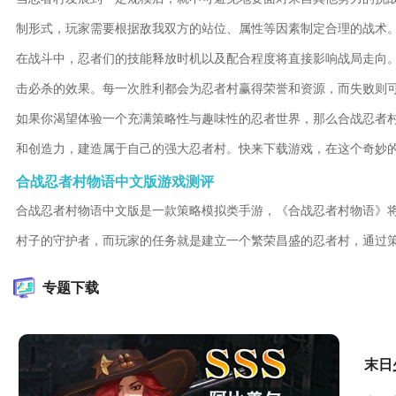
制形式，玩家需要根据敌我双方的站位、属性等因素制定合理的战术
在战斗中，忍者们的技能释放时机以及配合程度将直接影响战局走向
击必杀的效果。每一次胜利都会为忍者村赢得荣誉和资源，而失败则
如果你渴望体验一个充满策略性与趣味性的忍者世界，那么合战忍者
和创造力，建造属于自己的强大忍者村。快来下载游戏，在这个奇妙
合战忍者村物语中文版游戏测评
合战忍者村物语中文版是一款策略模拟类手游，《合战忍者村物语》
村子的守护者，而玩家的任务就是建立一个繁荣昌盛的忍者村，通过
专题下载
末日