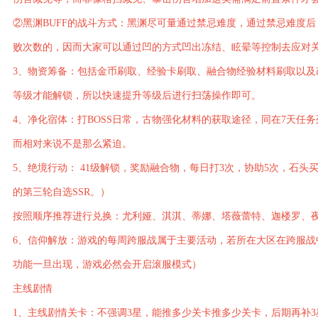
②黑渊BUFF的战斗方式：黑渊尽可量通过禁忌难度，通过禁忌难度
败次数的，因而大家可以通过凹的方式凹出冻结、眩晕等控制去应对关卡
3、物资筹备：包括金币刷取、经验卡刷取、融合物经验材料刷取以
等级才能解锁，所以快速提升等级后进行扫荡操作即可。
4、净化宿体：打BOSS日常，古物强化材料的获取途径，同在7天任
而相对来说不是那么紧迫。
5、绝境行动： 41级解锁，奖励融合物，每日打3次，协助5次，石头
的第三轮自选SSR。）
按照顺序推荐进行兑换：尤利娅、淇淇、蒂娜、塔薇蕾特、迦楼罗、
6、信仰解放：游戏的每周跨服战属于主要活动，若所在大区在跨服战
功能一旦出现，游戏必然会开启滚服模式）
主线剧情
1、主线剧情关卡：不强调3星，能推多少关卡推多少关卡，后期再补3