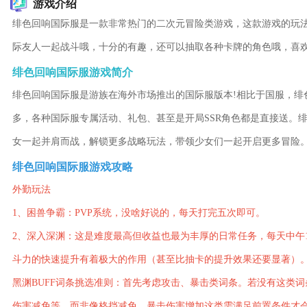
游戏介绍
绯色回响国际服是一款非常热门的二次元冒险类游戏，这款游戏的玩
际友人一起战斗哦，十分的有趣，还可以抽取各种卡牌的角色哦，喜
绯色回响国际服游戏简介
绯色回响国际服是游族在海外市场推出的国际服版本!相比于国服，绯
多，各种国际服专属活动、礼包、甚至是开局SSR角色都是直接送。
女一起并肩而战，解锁更多战略玩法，带领少女们一起开启更多冒险
绯色回响国际服游戏攻略
外勤玩法
1、困兽争霸：PVP系统，没啥好说的，每天打完五次即可。
2、深入深渊：这是难度最高但收益也最为丰厚的日常任务，每天中午
斗力的快速提升有着极大的作用（甚至比抽卡的提升效果还要显著）
黑渊BUFF词条挑选准则：首先考虑攻击、暴击类词条。若没有这类
伤害减免等，而非像格挡减免、暴击伤害增加这类需满足前置条件才