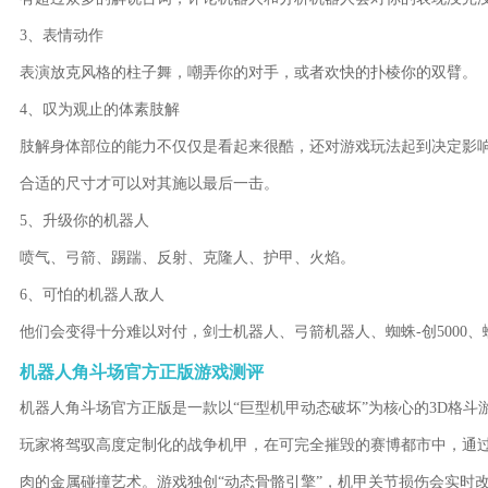
3、表情动作
表演放克风格的柱子舞，嘲弄你的对手，或者欢快的扑棱你的双臂。
4、叹为观止的体素肢解
肢解身体部位的能力不仅仅是看起来很酷，还对游戏玩法起到决定影
合适的尺寸才可以对其施以最后一击。
5、升级你的机器人
喷气、弓箭、踢踹、反射、克隆人、护甲、火焰。
6、可怕的机器人敌人
他们会变得十分难以对付，剑士机器人、弓箭机器人、蜘蛛-创5000、
机器人角斗场官方正版游戏测评
机器人角斗场官方正版是一款以“巨型机甲动态破坏”为核心的3D格
玩家将驾驭高度定制化的战争机甲，在可完全摧毁的赛博都市中，通
肉的金属碰撞艺术。游戏独创“动态骨骼引擎”，机甲关节损伤会实时