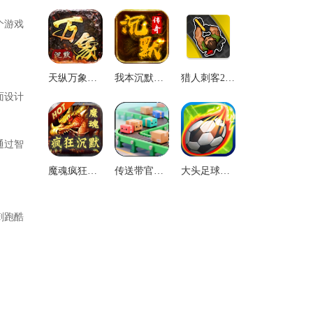
个游戏
天纵万象沉默游戏无广告版
我本沉默传奇游戏正版
猎人刺客2汉化版
面设计
通过智
魔魂疯狂沉默安卓直装版
传送带官方版
大头足球汉化版
刺跑酷