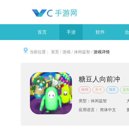
首页
手游
软件
当前位置：
首页
/
游戏
/
休闲益智
/
游戏详情
糖豆人向前冲
休闲
关卡
闯关
益
类型：休闲益智
应用语言： 简体中文
更