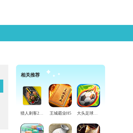
相关推荐
猎人刺客2汉化版
王城霸业H5
大头足球汉化版