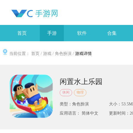
首页
手游
软件
合集
当前位置：
首页
/
游戏
/
角色扮演
/
游戏详情
闲置水上乐园
休闲
物理
类型：角色扮演
大小：53.5M
应用语言： 简体中文
更新时间：2025-