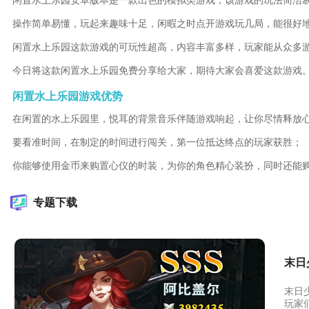
闲置水上乐园安卓版本是一款出色的模拟类游戏，该游戏的玩法简洁
操作简单易懂，玩起来趣味十足，闲暇之时点开游戏玩几局，能很好
闲置水上乐园这款游戏的可玩性超高，内容丰富多样，玩家能从众多
今日将这款闲置水上乐园免费分享给大家，期待大家会喜爱这款游戏
闲置水上乐园游戏优势
在闲置的水上乐园里，悦耳的背景音乐伴随游戏响起，让你尽情释放
要看准时间，在制定的时间进行闯关，第一位抵达终点的玩家获胜；
你能够使用金币来购置心仪的时装，为你的角色精心装扮，同时还能
专题下载
末日
末日
玩家