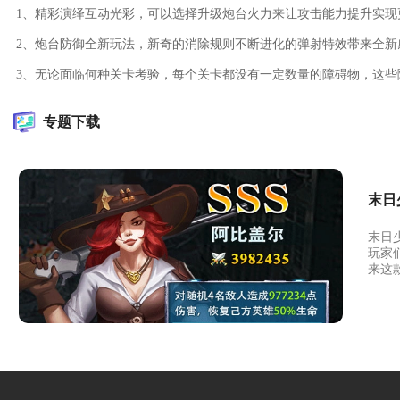
1、精彩演绎互动光彩，可以选择升级炮台火力来让攻击能力提升实现
2、炮台防御全新玩法，新奇的消除规则不断进化的弹射特效带来全新
3、无论面临何种关卡考验，每个关卡都设有一定数量的障碍物，这些
专题下载
末日
末日
玩家
来这