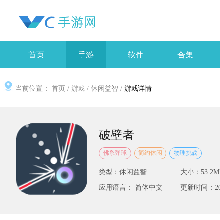
首页
手游
软件
合集
当前位置：
首页
/
游戏
/
休闲益智
/
游戏详情
破壁者
佛系弹球
简约休闲
物理挑战
类型：休闲益智
大小：53.2M
应用语言： 简体中文
更新时间：2025-