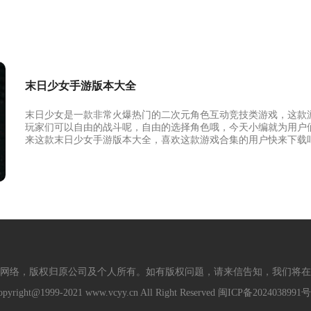
末日少女手游版本大全
末日少女是一款非常火爆热门的二次元角色互动竞技类游戏，这款
玩家们可以自由的战斗呢，自由的选择角色哦，今天小编就为用户
来这款末日少女手游版本大全，喜欢这款游戏合集的用户快来下载
网络，版权归原公司及个人所有。如有版权问题，请来信告知，我们将在
opyright@1999-2021 www.vcyy.cn All Right Reserved
闽ICP备2024038991号