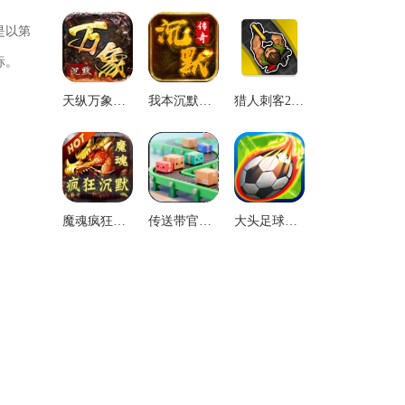
是以第
标。
天纵万象沉默游戏无广告版
我本沉默传奇游戏正版
猎人刺客2汉化版
魔魂疯狂沉默安卓直装版
传送带官方版
大头足球汉化版