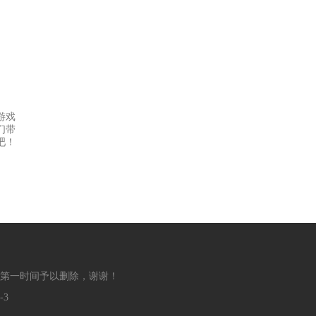
游戏
们带
吧！
第一时间予以删除，谢谢！
-3