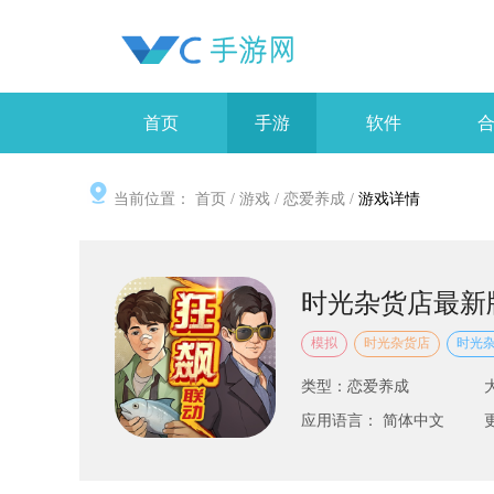
首页
手游
软件
当前位置：
首页
/
游戏
/
恋爱养成
/
游戏详情
时光杂货店最新
模拟
时光杂货店
时光
类型：恋爱养成
应用语言： 简体中文
更