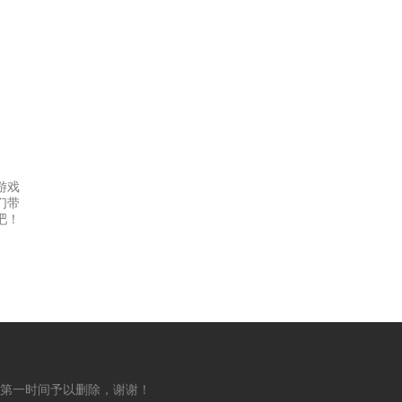
游戏
们带
吧！
第一时间予以删除，谢谢！