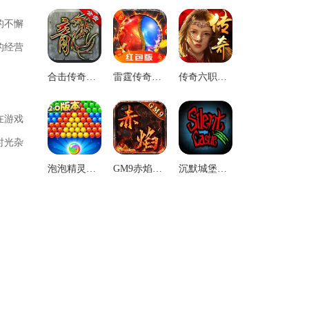
的不懈
的经营
合击传奇英雄版
雷霆传奇红包版
传奇六职业铭文版
在游戏
时光杂
泡泡精灵传奇九游版
GM9赤焰沉默手机免费版
沉默城堡手机版