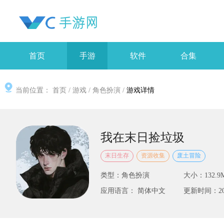
首页
手游
软件
合集
当前位置：
首页
/
游戏
/
角色扮演
/
游戏详情
我在末日捡垃圾
末日生存
资源收集
废土冒险
类型：角色扮演
大小：132.9
应用语言： 简体中文
更新时间：2025-