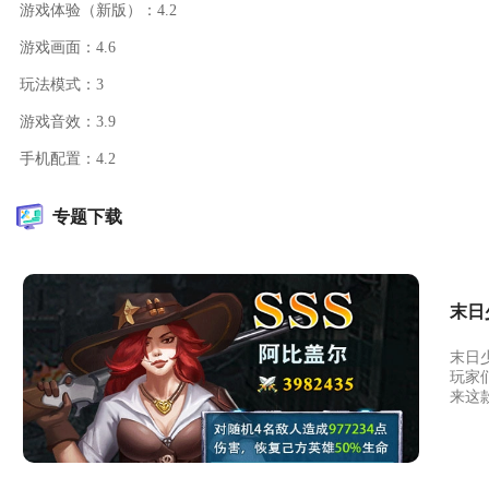
游戏体验（新版）：4.2
游戏画面：4.6
玩法模式：3
游戏音效：3.9
手机配置：4.2
专题下载
末日
末日
玩家
来这