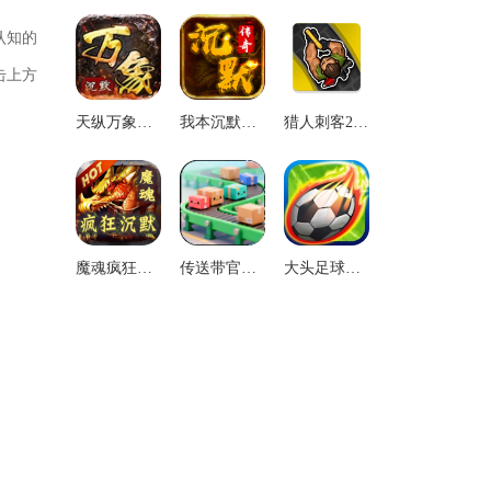
认知的
击上方
天纵万象沉默游戏无广告版
我本沉默传奇游戏正版
猎人刺客2汉化版
魔魂疯狂沉默安卓直装版
传送带官方版
大头足球汉化版