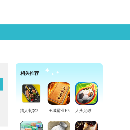
相关推荐
猎人刺客2汉化版
王城霸业H5
大头足球汉化版