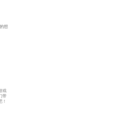
的想
游戏
们带
吧！