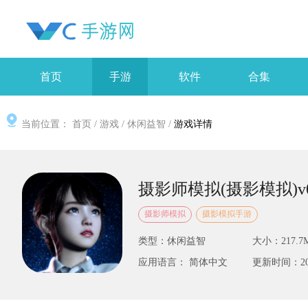
首页
手游
软件
合集
当前位置：
首页
/
游戏
/
休闲益智
/
游戏详情
摄影师模拟(摄影模拟)v0
摄影师模拟
摄影模拟手游
类型：休闲益智
大小：217.7
应用语言： 简体中文
更新时间：2025-