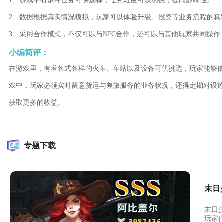
1、游戏中有多种任务可供选择，任务难度可以切换，提高趣味性。
2、数据根据真实情况模拟，玩家可以体验升级、投资等业务流程的真
3、采用合作模式，不仅可以与NPC合作，还可以与其他玩家共同操
小编简评：
在游戏里，有着各式各样的火车、车站以及设备可供挑选，玩家能够
戏中，玩家必须实时留意货运与差旅服务的业务状况，还得定期对设
获取更多的收益。
专题下载
末日
末日
玩家