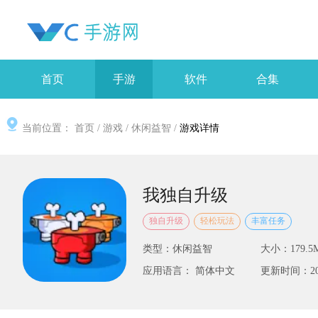
首页
手游
软件
合集
当前位置：
首页
/
游戏
/
休闲益智
/
游戏详情
我独自升级
独自升级
轻松玩法
丰富任务
类型：休闲益智
大小：179.5
应用语言： 简体中文
更新时间：2025-