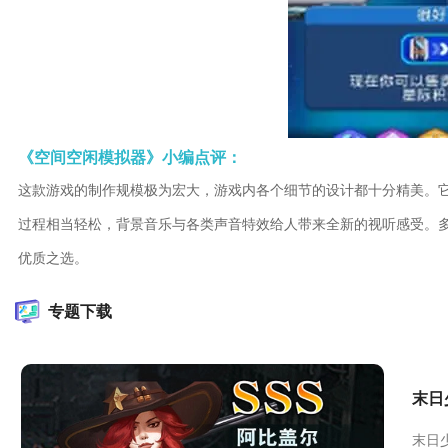
《空间空闲模拟器》小编点评：
这款游戏的制作规模极为宏大，游戏内各个细节的设计都十分精美。
过程相当轻松，背景音乐与各类声音特效给人带来全新的视听感受。
优质之选。
专题下载
末日
末日