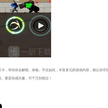
关卡，等待你去解锁、体验。不仅如此，丰富多元的游戏内容，能让你尽
性。要是你感兴趣，可千万别错过！