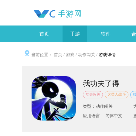
首页
手游
软件
当前位置：
首页
/
游戏
/
动作闯关
/
游戏详情
我功夫了得
功夫闯关
火柴人战斗
类型：动作闯关
应用语言： 简体中文
更