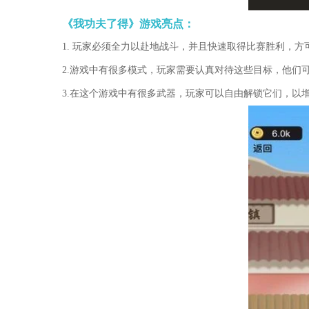
《我功夫了得》游戏亮点：
1. 玩家必须全力以赴地战斗，并且快速取得比赛胜利，方
2.游戏中有很多模式，玩家需要认真对待这些目标，他们
3.在这个游戏中有很多武器，玩家可以自由解锁它们，以