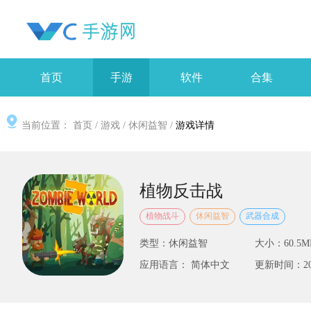
首页
手游
软件
合集
当前位置：
首页
/
游戏
/
休闲益智
/
游戏详情
植物反击战
植物战斗
休闲益智
武器合成
类型：休闲益智
大小：60.5M
应用语言： 简体中文
更新时间：2025-