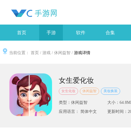
首页
手游
软件
合集
当前位置：
首页
/
游戏
/
休闲益智
/
游戏详情
女生爱化妆
女生化妆
休闲益智
美妆换装
类型：休闲益智
大小：64.8M
应用语言： 简体中文
更新时间：2025-