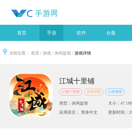
首页
手游
软件
合集
当前位置：
首页
/
游戏
/
休闲益智
/
游戏详情
江城十里铺
江城十里铺
古风经营
江南酒馆
类型：休闲益智
大小：47.1M
应用语言： 简体中文
更新时间：2025-