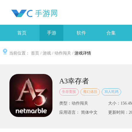
首页
手游
软件
合集
当前位置：
首页
/
游戏
/
动作闯关
/
游戏详情
A3幸存者
生存竞技
魔幻逃脱
30人吃鸡
类型：动作闯关
大小：156.4
应用语言： 简体中文
更新时间：2025-