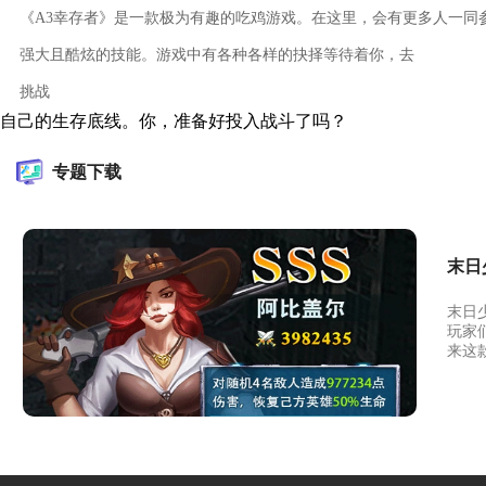
《A3幸存者》是一款极为有趣的吃鸡游戏。在这里，会有更多人一同
强大且酷炫的技能。游戏中有各种各样的抉择等待着你，去
挑战
自己的生存底线。你，准备好投入战斗了吗？
专题下载
末日
末日
玩家
来这