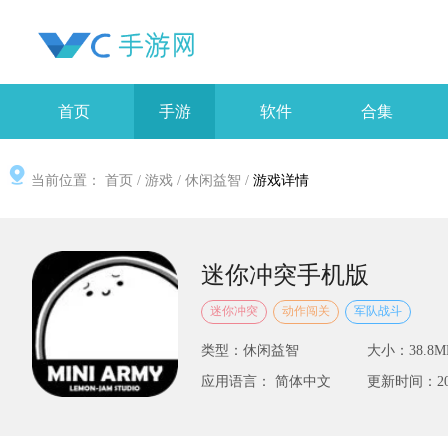
首页
手游
软件
合集
当前位置：
首页
/
游戏
/
休闲益智
/
游戏详情
迷你冲突手机版
迷你冲突
动作闯关
军队战斗
类型：休闲益智
大小：38.8M
应用语言： 简体中文
更新时间：2025-