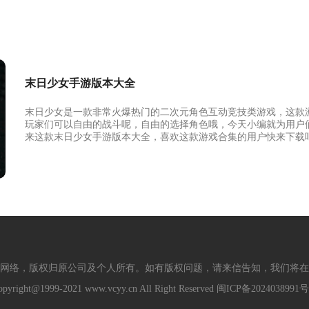
末日少女手游版本大全
末日少女是一款非常火爆热门的二次元角色互动竞技类游戏，这款
玩家们可以自由的战斗呢，自由的选择角色哦，今天小编就为用户
来这款末日少女手游版本大全，喜欢这款游戏合集的用户快来下载
网络，版权归原公司及个人所有。如有版权问题，请来信告知，我们将在
opyright@1999-2021 www.vcyy.cn All Right Reserved
闽ICP备2024038991号