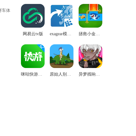
赛车体
网易云tv版
exagear模拟器安卓版
拯救小金鱼原版
咪咕快游极速版
原始人别嚣张安卓直装版
异梦残响游戏最新版