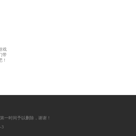
游戏
们带
吧！
第一时间予以删除，谢谢！
-3