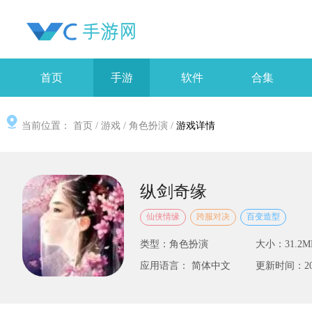
首页
手游
软件
合集
当前位置：
首页
/
游戏
/
角色扮演
/
游戏详情
纵剑奇缘
仙侠情缘
跨服对决
百变造型
类型：角色扮演
大小：31.2M
应用语言： 简体中文
更新时间：2025-