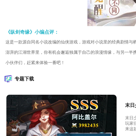
《纵剑奇缘》小编点评：
这是一款源自同名小说改编的仙侠游戏，游戏对小说里的经典剧情与
澎湃的江湖世界里，你有机会邂逅独属于自己的浪漫情缘，与另一半
小伙伴们，赶紧来体验一番吧！
专题下载
末日
末日
玩家
来这