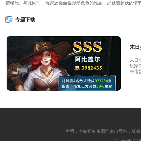
情畅玩。与此同时，玩家还会面临形形色色的难题，那跌宕起伏的情
专题下载
末日
末日
玩家
来这
声明：本站所有资源均来自网络，版权
Copyright@19