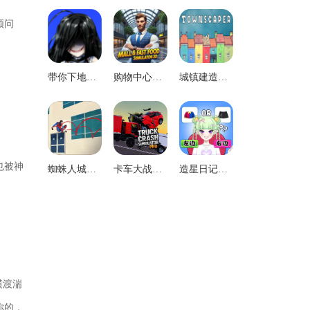
顿问
带你下地狱病娇凶娘最新免费版
购物中心模拟器汉化版
城镇建造模拟官方版
也被神
蜘蛛人城市英雄手游版
卡车大战直装游戏版
造星日记无广告版
横渡湍
你的，