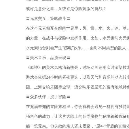
或许是意外之喜，又或许是惊险刺激的挑战？
〓元素交互，策略战斗〓
在这个元素相互交织的世界里，风、雷、水、火、冰、草、
的力量，在战斗与探险中发挥作用。比如，水元素与火元素
水元素结合则会产生“感电”效果……面对不同类型的敌人
〓美术音乐，品质呈现〓
《原神》的美术风格清新明亮，过场动画运用实时渲染技
游戏会依据24小时的昼夜更迭，以及天气和音乐的动态转
团、上海交响乐团等全球一流交响乐团呈现的富有地域特
〓众多伙伴，携手冒险〓
在充满未知的冒险旅程里，你会有机会遇见一群拥有独特
强角色的战力，让这片大陆上的各类魔物与秘境都被你征
能一览无余。但失散的亲人还未团聚，“原神”背后的真相