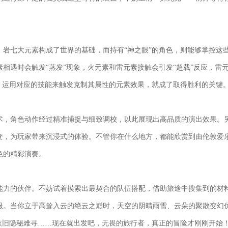
岩七大元素构成了世界的基础，而持有“神之眼”的角色，则能够掌控这
相遇时会触发“蒸发”现象，火元素和雷元素接触会引发“超载”反应，雷
，运用对应的技能来触发克制其属性的元素效果，就成了取得胜利的关键
术，角色动作经过精准捕捉与细致调校，以此展现出高品质的演出效果。
变，为玩家带来沉浸式的体验。不管你在什么地方，都能欣赏到由伦敦爱
色的精彩演奏。
能力的伙伴。不妨试着摸索出最契合的队伍搭配，借助旅途中搜集到的材
服。当你立于高耸入云的绝云之巅时，天空的阴晴雨雪、云朵的聚散变幻
依旧隐秘难寻……现在就出发吧，无畏的旅行者，真正的冒险才刚刚开始