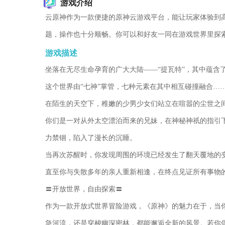
游戏介绍
云原神作为一款便捷的原神云游戏平台，能让玩家体验到
题，操作也十分顺畅。你可以和好友一同在游戏世界里探
游戏描述
坐落在无尽生命孕育的广大大陆——“提瓦特”，其中蕴含
这个世界由“七神”掌管，七种元素在其中相互碰撞融合…
在陌生的天空下，稚嫩的少男少女们站立在喧嚣的尘世之
你们是一对从外太空漂泊而来的兄妹，在神秘神祇的指引
力禁锢，陷入了漫长的沉睡。
当再次苏醒时，你发现周围的环境已经发生了翻天覆地的
直至你与失散多年的亲人重新相逢，在终点见证所有事物
〓开放世界，自由探索〓
作为一款开放式世界冒险游戏，《原神》的魅力在于，当你
急河流，还是穿梭幽深密林，都能邂逅全新的风景。若你