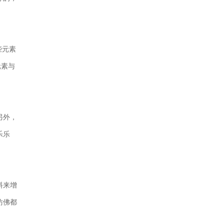
些元素
元素与
。
另外，
乐乐
料来增
仿佛都
！