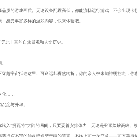
高品质的游戏画质。无论设备配置高低，都能流畅运行游戏，不会出现卡
索，感受丰富多样的游戏内容，快来体验吧。
了无比丰富的自然景观和人文历史。
…
间。
下穿越宇宙抵达这里。可命运却骤然转折，你的亲人被未知神明掳走，你
变化……
的沉淀与升华。
踏入“提瓦特”大陆的瞬间，只要妥善安排体力，无论是登顶险峻高峰、
偶遇行踪不定的仙灵或造型奇特的装置，不妨上前一探究竟——前方等待