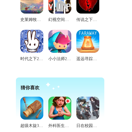
史莱姆牧场2移植版
幻视空间无敌版
传说之下三重审判汉化版
时代之下2发现手机版
小小法师2026最新版
遥远寻踪谜题逃脱免费版
猜你喜欢
超级木旋3D汉化版
外科医生手术模拟器汉化版
日在校园安卓版