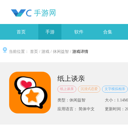
首页
手游
软件
合集
当前位置：
首页
/
游戏
/
休闲益智
/
游戏详情
纸上谈亲
纸上谈亲
沉浸式恋爱
文字模拟相亲
类型：休闲益智
大小：1.14M
应用语言： 简体中文
更新时间：2025-