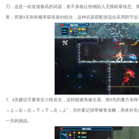
刀，这是一款攻速极高的武器，差不多能让怪物陷入无限眩晕状态。第
害；而第9关则有概率获得盾剑组合，这种武器搭配很适合采用防守反
3、4关建议尽量靠近小怪攻击，这样能避免被击退。第8关的魔方杀
→上→右→右→下→下→左→上”，另外要记得带够青龙幡，用来补充
一关的挑战。