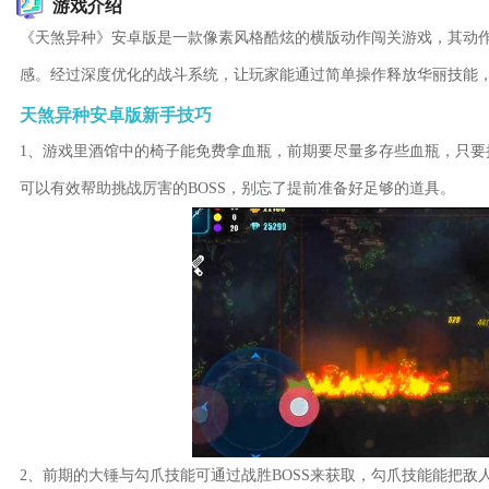
游戏介绍
《天煞异种》安卓版是一款像素风格酷炫的横版动作闯关游戏，其动
感。经过深度优化的战斗系统，让玩家能通过简单操作释放华丽技能
天煞异种安卓版新手技巧
1、游戏里酒馆中的椅子能免费拿血瓶，前期要尽量多存些血瓶，只要
可以有效帮助挑战厉害的BOSS，别忘了提前准备好足够的道具。
2、前期的大锤与勾爪技能可通过战胜BOSS来获取，勾爪技能能把敌人