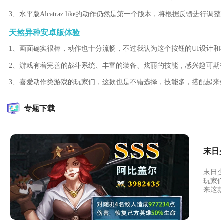
3、水平版Alcatraz like的动作仍然是第一个版本，将根据反馈进行调
天煞异种安卓版体验
1、画面确实很棒，动作也十分流畅，不过我认为这个按钮的UI设计
2、游戏有着完善的战斗系统、丰富的装备、炫丽的技能，感兴趣可期
3、喜爱动作类游戏的玩家们，这款也是不错选择，技能多，搭配起来
专题下载
末日
末日
玩家
来这